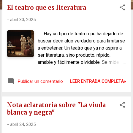
s
El teatro que es literatura
-
abril 30, 2025
Hay un tipo de teatro que ha dejado de
buscar decir algo verdadero para limitarse
a entretener. Un teatro que ya no aspira a
ser literatura, sino producto; rápido,
amable y fácilmente olvidable. Se mide
por los aplausos fáciles y por las
entradas vendidas, no por la huella que
LEER ENTRADA COMPLETA»
Publicar un comentario
deja en quien lo presencia. Es un teatro
que no incomoda ni exige, que rehúye la
complejidad y solo confirma lo que el
Nota aclaratoria sobre "La viuda
espectador ya piensa. Devuelve una
blanca y negra"
imagen cómoda, complaciente, y ofrece
una hora de evasión sin riesgo ni
-
abril 24, 2025
profundidad. Frente a ese teatro