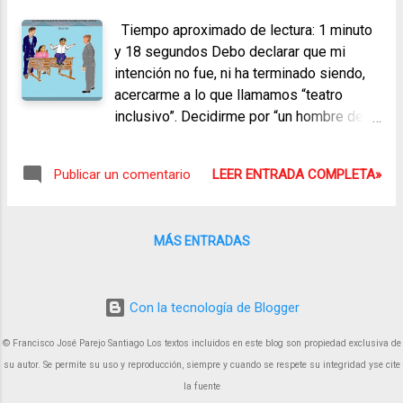
Tiempo aproximado de lectura: 1 minuto
y 18 segundos Debo declarar que mi
intención no fue, ni ha terminado siendo,
acercarme a lo que llamamos “teatro
inclusivo”. Decidirme por “un hombre de
unos cuarenta y cinco años, que mide,
aproximadamente, un metro y veinte
LEER ENTRADA COMPLETA»
Publicar un comentario
centímetros” , ha sido una cuestión difícil
de resolver. Pero era esa la elección que
mi idea de la obra exigía. Obviamente, otra
MÁS ENTRADAS
cosa distinta iba a ser llegar a aceptarla
como válida. Mis reparos y mis miedos
―todos por ignorancia―, me llevaron a
Con la tecnología de Blogger
estudiar la materia en profundidad y a
informarme adecuadamente. En este
© Francisco José Parejo Santiago Los textos incluidos en este blog son propiedad exclusiva de
sentido, quiero destacar los trabajos de la
su autor. Se permite su uso y reproducción, siempre y cuando se respete su integridad yse cite
doctora Susanne Hartwig sobre
la fuente
discapacidad y teatro. De manera