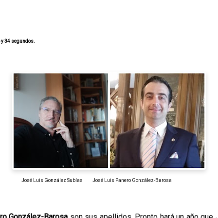
o y 34 segundos.
José Luis González Subías José Luis Panero González-Barosa
ro González-Barosa
son sus apellidos. Pronto hará un año que 