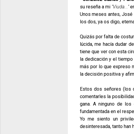
su reseña a mi
"Viuda..."
en
Unos meses antes, José L
los dos, ya os digo, eter
Quizás por falta de costu
lúcida, me hacía dudar d
tiene que ver con esta ci
la dedicación y el tiemp
más por lo que expreso mi
la decisión positiva y afir
Estos dos señores (los 
comentarles la posibilida
gana. A ninguno de los 
fundamentada en el respet
Yo me siento un privil
desinteresada, tanto han 