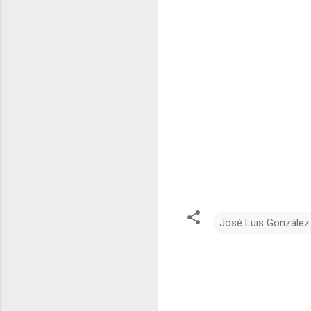
José Luis González
C
o
m