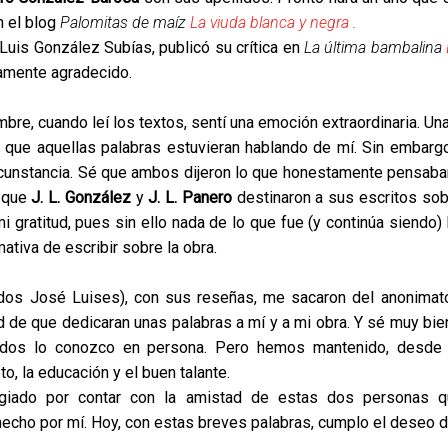
 el blog
Palomitas de maíz
La viuda blanca y negra
.
uis González Subías, publicó su crítica en
La última bambalina
namente agradecido.
mbre, cuando leí los textos, sentí una emoción extraordinaria. Un
e que aquellas palabras estuvieran hablando de mí. Sin embarg
rcunstancia. Sé que ambos dijeron lo que honestamente pensaban
o que
J. L. González
y
J. L. Panero
destinaron a sus escritos sob
 gratitud, pues sin ello nada de lo que fue (y continúa siendo) 
mativa de escribir sobre la obra.
dos José Luises), con sus reseñas, me sacaron del anonimato
d de que dedicaran unas palabras a mí y a mi obra. Y sé muy bie
dos lo conozco en persona. Pero hemos mantenido, desde el
o, la educación y el buen talante.
egiado por contar con la amistad de estas dos personas q
hecho por mí. Hoy, con estas breves palabras, cumplo el deseo d