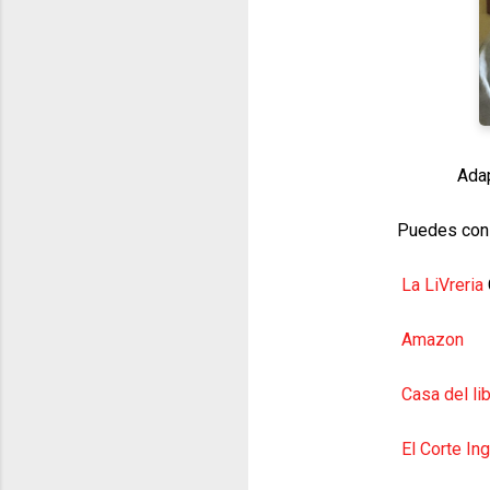
Adap
Puedes conseguir
La LiVreria
Amazon
Casa del li
El Corte In