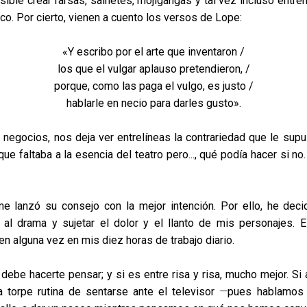
ible crear farsas, sainetes, mojigangas y tal vez incluso ent
ico. Por cierto, vienen a cuento los versos de Lope:
«
Y escribo por el arte que inventaron /
los que el vulgar aplauso pretendieron, /
porque, como las paga el vulgo, es justo /
hablarle en necio para darles gusto
».
negocios, nos deja ver entrelíneas la contrariedad que le supu
que faltaba a la esencia del teatro pero..., qué podía hacer si 
 lanzó su consejo con la mejor intención. Por ello, he decid
al drama y sujetar el dolor y el llanto de mis personajes.
en alguna vez en mis diez horas de trabajo diario.
debe hacerte pensar; y si es entre risa y risa, mucho mejor. Si
a torpe rutina de sentarse ante el televisor
—
pues hablamos 