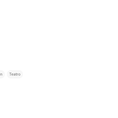
ón
Teatro