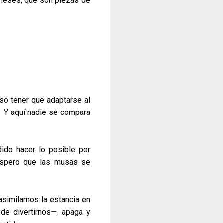
remeses, que son piezas de
so tener que adaptarse al
no. Y aquí nadie se compara
ido hacer lo posible por
 Espero que las musas se
 asimilamos la estancia en
de divertirnos
—,
apaga y