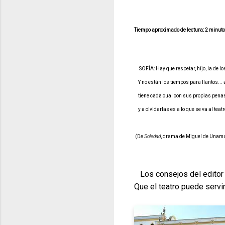
Tiempo aproximado de lectura: 2 minut
SOFÍA: Hay que respetar, hijo, la de l
Y no están los tiempos para llantos... 
tiene cada cual con sus propias pena
y a olvidarlas es a lo que se va al teatr
(De
Soledad
, drama de Miguel de Unam
Los consejos del editor 
Que el teatro puede servi