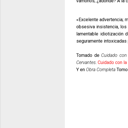
vámonos; ¿adónde? A la c
«
Excelente advertencia; m
obsesiva insistencia, los
lamentable idiotización 
seguramente intoxicadas 
Tomado de
Cuidado con 
Cervantes
.
Cuidado con la
Y en
Obra Completa
Tomo 